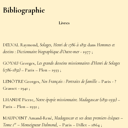
Bibliographie
Livres
DELVAL Raymond,
Solages, Henri de 1786 à
1
832
dans
Hommes et
destins : Dictionnaire biographique d’Outre-mer
- 1977
;
GOYAU Georges,
Les grands desseins missionnaires d’Henri de Solages
(1786-1832)
– Paris – Plon – 1933 ;
LENÔTRE Georges,
Nos Français : Portraits de famille
– Paris - ?
Grasset - 1941
;
LHANDE Pierre,
Notre épopée missionnaire. Madagascar (1832-1932)
–
Paris – Plon – 1932 ;
MAUPOINT Amand-René,
Madagascar et ses deux premiers évêques –
er
Tome 1
– Monseigneur Dalmond
, – Paris – Dillet – 1864 ;