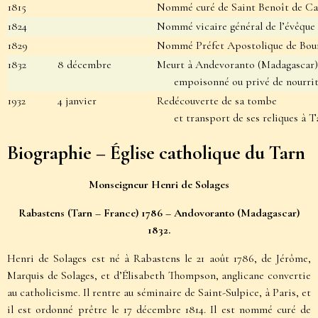
1815
Nommé curé de Saint Benoît de Ca
1824
Nommé vicaire général de l’évêque 
1829
Nommé Préfet Apostolique de Bour
1832
8 décembre
Meurt à Andevoranto (Madagascar)
empoisonné ou privé de nourritu
1932
4 janvier
Redécouverte de sa tombe
et transport de ses reliques à Ta
Biographie – Église catholique du Tarn
Monseigneur Henri de Solages
Rabastens (Tarn – France) 1786 – Andovoranto (Madagascar)
1832.
Henri de Solages est né à Rabastens le 21 août 1786, de Jérôme,
Marquis de Solages, et d’Élisabeth Thompson, anglicane convertie
au catholicisme. Il rentre au séminaire de Saint-Sulpice, à Paris, et
il est ordonné prêtre le 17 décembre 1814. Il est nommé curé de