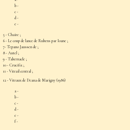
b -
c -
d -
e -
5 -
Chaire
;
6 -
Le coup de lance de Rubens par Ioane
;
7- Tepano Jaussen de ;
8 - Autel ;
9 - Tabernacle ;
10 - Crucifix ;
​11 -
Vitrail central
;
12 - Vitraux de Deana de Marigny (1986)
a -
b -
c -
d -
e -
f -