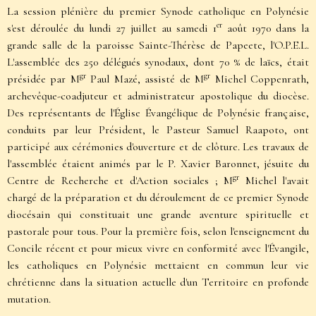
La session plénière du premier Synode catholique en Polynésie
er
s'est déroulée du lundi 27 juillet au samedi 1
août 1970 dans la
grande salle de la paroisse Sainte-Thérèse de Papeete, l'O.P.E.L.
L'assemblée des 250 délégués synodaux, dont 70 % de laïcs, était
gr
gr
présidée par M
Paul Mazé, assisté de M
Michel Coppenrath,
archevêque-coadjuteur et administrateur apostolique du diocèse.
Des représentants de l'Église Évangélique de Polynésie française,
conduits par leur Président, le Pasteur Samuel Raapoto, ont
participé aux cérémonies d'ouverture et de clôture. Les travaux de
l'assemblée étaient animés par le P. Xavier Baronnet, jésuite du
gr
Centre de Recherche et d'Action sociales ; M
Michel l'avait
chargé de la préparation et du déroulement de ce premier Synode
diocésain qui constituait une grande aventure spirituelle et
pastorale pour tous. Pour la première fois, selon l'enseignement du
Concile récent et pour mieux vivre en conformité avec l'Évangile,
les catholiques en Polynésie mettaient en commun leur vie
chrétienne dans la situation actuelle d'un Territoire en profonde
mutation.