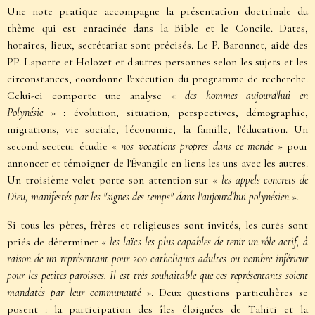
Une note pratique accompagne la présentation doctrinale du
thème qui est enracinée dans la Bible et le Concile. Dates,
horaires, lieux, secrétariat sont précisés. Le P. Baronnet, aidé des
PP. Laporte et Holozet et d'autres personnes selon les sujets et les
circonstances, coordonne l'exécution du programme de recherche.
Celui-ci comporte une analyse «
des hommes aujourd'hui en
Polynésie
» : évolution, situation, perspectives, démographie,
migrations, vie sociale, l'économie, la famille, l'éducation. Un
second secteur étudie «
nos vocations propres dans ce monde
» pour
annoncer et témoigner de l'Évangile en liens les uns avec les autres.
Un troisième volet porte son attention sur «
les appels concrets de
Dieu, manifestés par les "signes des temps" dans l'aujourd'hui polynésien
».
Si tous les pères, frères et religieuses sont invités, les curés sont
priés de déterminer «
les laïcs les plus capables de tenir un rôle actif, à
raison de un représentant pour 200 catholiques adultes ou nombre inférieur
pour les petites paroisses. Il est très souhaitable que ces représentants soient
mandatés par leur communauté
». Deux questions particulières se
posent : la participation des îles éloignées de Tahiti et la