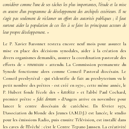
considérer comme l'une de ses tâches les plus importantes, l'étude et la mise
en œuvre d'un programme de développement des archipels extérieurs. Il ne
s'agit pas seulement de réclamer un effort des autorités publiques ; il faut
surtout aider la population de ces îles à se faire les principaux acteurs de
leur propre développernent.
»
Le P. Xavier Baronnet restera encore neuf mois pour assurer la
mise en place des décisions synodales, aider à la création des
divers organismes demandés, assurer la coordination pastorale des
efforts de «
renouveau
» attendu. La Commission permanente du
Synode fonctionne alors comme Conseil Pastoral diocésain. Le
Conseil presbytéral - qui s'identifie de fait au presbyterium vu le
petit nombre des prêtres - est créé en 1970 ; cette même année, le
P. Hubert fonde l'école des «
katekita
» et l'abbé Paul Cochard,
premier prêtre «
fidei donum
» d'Angers arrive en novembre pour
lancer le centre diocésain de catéchèse. En février 1971,
l'Association du Monde des Jeunes (A.M.D.J.) est lancée; le studio
pour les émissions Radio, puis ensuite Télévision, est installé dans
les caves de l'Evêché : c'est le Centre Tepano Jaussen. La créativité