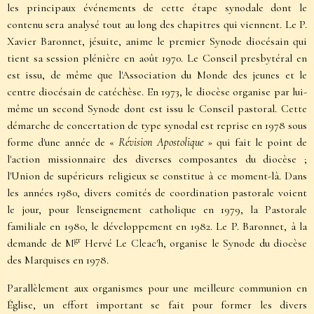
les principaux événements de cette étape synodale dont le
contenu sera analysé tout au long des chapitres qui viennent. Le P.
Xavier Baronnet, jésuite, anime le premier Synode diocésain qui
tient sa session plénière en août 1970. Le Conseil presbytéral en
est issu, de même que l'Association du Monde des jeunes et le
centre diocésain de catéchèse. En 1973, le diocèse organise par lui-
même un second Synode dont est issu le Conseil pastoral. Cette
démarche de concertation de type synodal est reprise en 1978 sous
forme d'une année de «
Révision Apostolique
» qui fait le point de
l'action missionnaire des diverses composantes du diocèse ;
l'Union de supérieurs religieux se constitue à ce moment-là. Dans
les années 1980, divers comités de coordination pastorale voient
le jour, pour l'enseignement catholique en 1979, la Pastorale
familiale en 1980, le développement en 1982. Le P. Baronnet, à la
gr
demande de M
Hervé Le Cleac'h, organise le Synode du diocèse
des Marquises en 1978.
Parallèlement aux organismes pour une meilleure communion en
Église, un effort important se fait pour former les divers