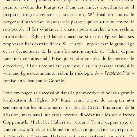
premier évêque des Marquises. Dans ces années conciliaires où il
gr
prépare progressivement sa succession, M
Paul est moins le
berger qui marche en avant que le pasteur qui se situe au centre de
son peuple. Il fait confiance à chacun pour marcher à son rythme
propre dans l'Église ; il laisse chacun se situer en Église dans ses
responsabilités particulières. Si ce style imposé par le grand âge
et les événements de la transformation rapide de Tahiti depuis
1962, met certains mal à l'aise qui voudraient plus de fermeté et de
directives, il faut reconnaître que c'est aussi un passage tranquille
vers une Église-communion selon la théologie du «
Peuple de Dieu
»
remise en valeur par le Concile.
Pour envisager sa succession dans la perspective d'une plus grande
gr
localisation de l'Église, M
Mazé avait la joie de compter non
seulement sur les missionnaires des Sacrés-Cœurs, fondateurs de la
Mission, mais aussi sur trois prêtres diocésains : les deux frères
Coppenrath, Michel et Hubert de retour à Tahiti depuis 1959 et
Lucien Law qu'il avait ordonné en 1964. Un quatrième se préparait
à Nouméa : Norbert Holozet qui sera ordonné en 1968. En