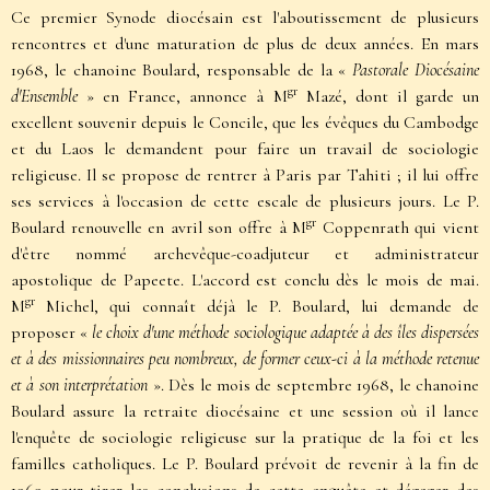
Ce premier Synode diocésain est l'aboutissement de plusieurs
rencontres et d'une maturation de plus de deux années. En mars
1968, le chanoine Boulard, responsable de la «
Pastorale Diocésaine
gr
d'Ensemble
» en France, annonce à M
Mazé, dont il garde un
excellent souvenir depuis le Concile, que les évêques du Cambodge
et du Laos le demandent pour faire un travail de sociologie
religieuse. Il se propose de rentrer à Paris par Tahiti ; il lui offre
ses services à l'occasion de cette escale de plusieurs jours. Le P.
gr
Boulard renouvelle en avril son offre à M
Coppenrath qui vient
d'être nommé archevêque-coadjuteur et administrateur
apostolique de Papeete. L'accord est conclu dès le mois de mai.
gr
M
Michel, qui connaît déjà le P. Boulard, lui demande de
proposer «
le choix d'une méthode sociologique adaptée à des îles dispersées
et à des missionnaires peu nombreux, de former ceux-ci à la méthode retenue
et à son interprétation
». Dès le mois de septembre 1968, le chanoine
Boulard assure la retraite diocésaine et une session où il lance
l'enquête de sociologie religieuse sur la pratique de la foi et les
familles catholiques. Le P. Boulard prévoit de revenir à la fin de