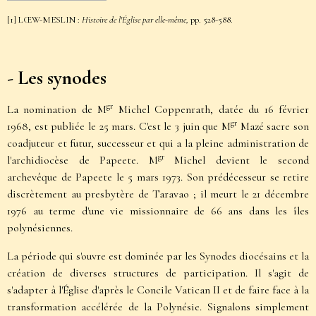
[1]
LŒW-MESLIN :
Histoire de l'Église par elle-même,
pp. 528-588.
- Les synodes
gr
La nomination de M
Michel Coppenrath, datée du 16 février
gr
1968, est publiée le 25 mars. C'est le 3 juin que M
Mazé sacre son
coadjuteur et futur, successeur et qui a la pleine administration de
gr
l'archidiocèse de Papeete. M
Michel devient le second
archevêque de Papeete le 5 mars 1973. Son prédécesseur se retire
discrètement au presbytère de Taravao ; il meurt le 21 décembre
1976 au terme d'une vie missionnaire de 66 ans dans les îles
polynésiennes.
La période qui s'ouvre est dominée par les Synodes diocésains et la
création de diverses structures de participation. Il s'agit de
s'adapter à l'Église d'après le Concile Vatican II et de faire face à la
transformation accélérée de la Polynésie. Signalons simplement