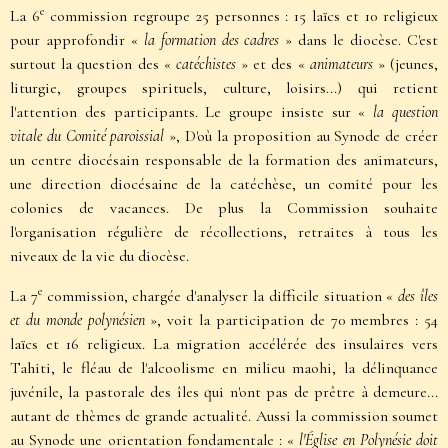
e
La 6
commission regroupe 25 personnes : 15 laïcs et 10 religieux
pour approfondir «
la formation des cadres
» dans le diocèse. C'est
surtout la question des «
catéchistes
» et des «
animateurs
» (jeunes,
liturgie, groupes spirituels, culture, loisirs...) qui retient
l'attention des participants. Le groupe insiste sur «
la question
vitale du Comité paroissial
», D'où la proposition au Synode de créer
un centre diocésain responsable de la formation des animateurs,
une direction diocésaine de la catéchèse, un comité pour les
colonies de vacances. De plus la Commission souhaite
l'organisation régulière de récollections, retraites à tous les
niveaux de la vie du diocèse.
e
La 7
commission, chargée d'analyser la difficile situation «
des îles
et du monde polynésien
», voit la participation de 70 membres : 54
laïcs et 16 religieux. La migration accélérée des insulaires vers
Tahiti, le fléau de l'alcoolisme en milieu maohi, la délinquance
juvénile, la pastorale des îles qui n'ont pas de prêtre à demeure...
autant de thèmes de grande actualité. Aussi la commission soumet
au Synode une orientation fondamentale : «
l'Église en Polynésie doit