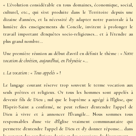
« L'évolution considérable en tous domaines, économique, social,
culturel, etc., qui s'est produite dans le Territoire depuis une
dizaine d'années, et la nécessité d'y adapter notre pastorale à la
lumière des enseignements du Concile, invitent à prolonger le
travail important d'enquêtes socio-religieuses... et à l'étendre au
plus grand nombre...
Une première réunion au début d'avril en définit le thème : «
Notre
vocation de chrétien, aujourd'hui, en Polynésie
»...
1. La vocation :
«
Tous appelés
» !
Le langage courant réserve trop souvent le terme vocation aux
seuls prêtres et religieux. Or tous les hommes sont appelés à
devenir fils de Dieu ; nul que le baptême a agrégé à l'Église, que
l'Esprit-Saint a confirmé, ne peut refuser d'entendre l'appel de
Dieu à vivre et à annoncer l'Évangile... Nous sommes tous
responsables d'une vie d'Église vraiment communautaire qui
permette d'entendre l'appel de Dieu et d'y donner réponse... dans