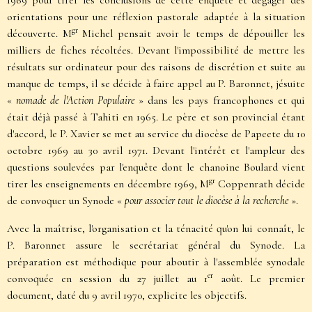
1969 pour tirer les conclusions de cette enquête et dégager des
orientations pour une réflexion pastorale adaptée à la situation
gr
découverte. M
Michel pensait avoir le temps de dépouiller les
milliers de fiches récoltées. Devant l'impossibilité de mettre les
résultats sur ordinateur pour des raisons de discrétion et suite au
manque de temps, il se décide à faire appel au P. Baronnet, jésuite
«
nomade de l'Action Populaire
» dans les pays francophones et qui
était déjà passé à Tahiti en 1965. Le père et son provincial étant
d'accord, le P. Xavier se met au service du diocèse de Papeete du 10
octobre 1969 au 30 avril 1971. Devant l'intérêt et l'ampleur des
questions soulevées par l'enquête dont le chanoine Boulard vient
gr
tirer les enseignements en décembre 1969, M
Coppenrath décide
de convoquer un Synode «
pour associer tout le diocèse à la recherche
».
Avec la maîtrise, l'organisation et la ténacité qu'on lui connaît, le
P. Baronnet assure le secrétariat général du Synode. La
préparation est méthodique pour aboutir à l'assemblée synodale
er
convoquée en session du 27 juillet au 1
août. Le premier
document, daté du 9 avril 1970, explicite les objectifs.