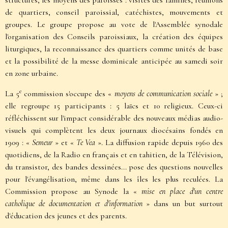
structures, les moyens des paroisses : visites des familles, réunions
de quartiers, conseil paroissial, catéchistes, mouvements et
groupes. Le groupe propose au vote de l'Assemblée synodale
l'organisation des Conseils paroissiaux, la création des équipes
liturgiques, la reconnaissance des quartiers comme unités de base
et la possibilité de la messe dominicale anticipée au samedi soir
en zone urbaine.
e
La 5
commission s'occupe des «
moyens de communication sociale
» ;
elle regroupe 15 participants : 5 laïcs et 10 religieux. Ceux-ci
réfléchissent sur l'impact considérable des nouveaux médias audio-
visuels qui complètent les deux journaux diocésains fondés en
1909 : «
Semeur
» et «
Te Vea
». La diffusion rapide depuis 1960 des
quotidiens, de la Radio en français et en tahitien, de la Télévision,
du transistor, des bandes dessinées... pose des questions nouvelles
pour l'évangélisation, même dans les îles les plus reculées. La
Commission propose au Synode la «
mise en place d'un centre
catholique de documentation et d'information
» dans un but surtout
d'éducation des jeunes et des parents.