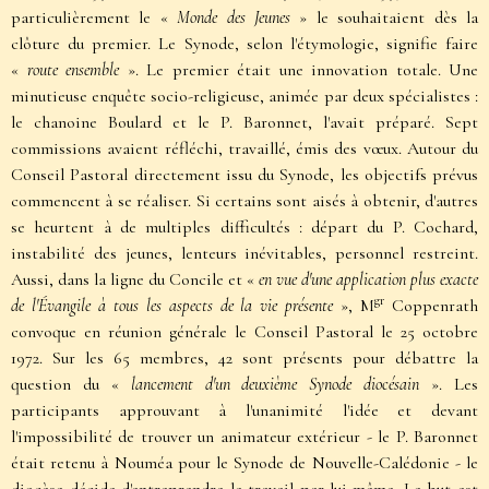
particulièrement le «
Monde des Jeunes
» le souhaitaient dès la
clôture du premier. Le Synode, selon l'étymologie, signifie faire
«
route ensemble
». Le premier était une innovation totale. Une
minutieuse enquête socio-religieuse, animée par deux spécialistes :
le chanoine Boulard et le P. Baronnet, l'avait préparé. Sept
commissions avaient réfléchi, travaillé, émis des vœux. Autour du
Conseil Pastoral directement issu du Synode, les objectifs prévus
commencent à se réaliser. Si certains sont aisés à obtenir, d'autres
se heurtent à de multiples difficultés : départ du P. Cochard,
instabilité des jeunes, lenteurs inévitables, personnel restreint.
Aussi, dans la ligne du Concile et «
en vue d'une application plus exacte
gr
de l'Évangile à tous les aspects de la vie présente
», M
Coppenrath
convoque en réunion générale le Conseil Pastoral le 25 octobre
1972. Sur les 65 membres, 42 sont présents pour débattre la
question du «
lancement d'un deuxième Synode diocésain
». Les
participants approuvant à l'unanimité l'idée et devant
l'impossibilité de trouver un animateur extérieur - le P. Baronnet
était retenu à Nouméa pour le Synode de Nouvelle-Calédonie - le