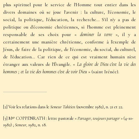
plus spirituel pour le service de l'Homme tout entier dans les
divers domaines où se joue l'avenir : la culture, l'économie, le
social, la politique, l'éducation, la recherche... S'il n'y a pas de
politique ou d'économie chrétiennes, si l'homme est pleinement
responsable de ses choix pour «
dominer la terre
», il y a
certainement une manière chrétienne, conforme à l'exemple de
Jésus, de faire de la politique, de l'économie, du social, du culturel,
de l'éducation... Car rien de ce qui est vraiment humain n'est
étranger aux valeurs de l'Évangile. «
La gloire de Dieu c'est la vie des
hommes ; et la vie des hommes c'est de voir Dieu
» (saint Irénée).
[2]
Voir les relations dans le
Semeur Tahitien
(novembre 1982), n. 21 et 22.
gr
[3]
M
COPPENRATH : lettre pastorale «
Partager, toujours partager
» (4-10-
1982) ;
Semeur,
1982, n. 18.