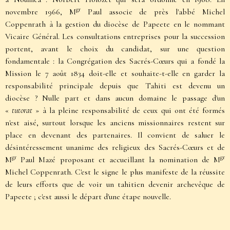
gr
novembre 1966, M
Paul associe de près l'abbé Michel
Coppenrath à la gestion du diocèse de Papeete en le nommant
Vicaire Général. Les consultations entreprises pour la succession
portent, avant le choix du candidat, sur une question
fondamentale : la Congrégation des Sacrés-Cœurs qui a fondé la
Mission le 7 août 1834 doit-elle et souhaite-t-elle en garder la
responsabilité principale depuis que Tahiti est devenu un
diocèse ? Nulle part et dans aucun domaine le passage d'un
«
tutorat
» à la pleine responsabilité de ceux qui ont été formés
n'est aisé, surtout lorsque les anciens missionnaires restent sur
place en devenant des partenaires. Il convient de saluer le
désintéressement unanime des religieux des Sacrés-Cœurs et de
gr
gr
M
Paul Mazé proposant et accueillant la nomination de M
Michel Coppenrath. C'est le signe le plus manifeste de la réussite
de leurs efforts que de voir un tahitien devenir archevêque de
Papeete ; c'est aussi le départ d'une étape nouvelle.