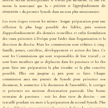
diocèse décide d'entreprendre le travail par lui-même. Le but est
moins la nouveauté que la «
précision et l'approfondissement des
orientations
» du premier Synode dans un sens plus missionnaire.
Les trois étapes restent les mêmes : longue préparation pour une
réflexion la plus large possible des fidèles, puis session
d'approfondissement dès données recueillies et enfin formulation
des vœux présentés à l'évêque pour l'aider dans l'organisation et la
direction du diocèse. Mais les commissions sont réduites à cinq :
famille, jeunes, catéchèse, développement et action des laïcs. Ce
sont les Commissions qui sont responsables de leur travail ; ce
sont leurs membres qui se déplacent dans les paroisses et les îles
pour faire une préparation la plus étendue et la plus concrète
possible. Elles ont jusqu'au 15 juin pour ce faire. Chaque
commission aura une journée du Synode pour présenter son
document, le soumettre à la discussion de l'assemblée, le corriger
et présenter ses motions d'orientation pastorale. Une bonne
trentaine de paroisses - soit les deux tiers du diocèse - ont
travaillé pendant six mois à la préparation du second Synode. Plus