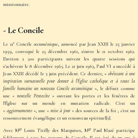
missionnaire.
- Le Concile
e
Le 21
Concile œcuménique, annoncé par Jean XXIII le 25 janvier
1959, convoqué le 25 décembre 1961, s'ouvre le 11 octobre 1962.
Environ 2 300 participants suivent les quatre sessions qui
s'achèvent le 8 décembre 1965. Le 21 juin 1963, Paul VI a succédé à
Jean XXIII décédé Ie 3 juin précédent. Ce dernier, «
obéissant à une
inspiration surnaturelle pour donner à l'Église catholique et à toute la
famille humaine un nouveau Concile œcuménique
», le définit comme
une «
nouvelle Pentecôte
» ouvrant les portes et les fenêtres de
l'Église sur un monde en mutation radicale. C'est un
«
aggiornamento
», une «
mise à jour
» des sources de la foi ; c'est un
ressourcement évangélique et un renouveau spirituel
[1]
.
gr
gr
Avec M
Louis Tirilly des Marquises, M
Paul Mazé participe
fidèlement à tous les travaux du Concile. Il est âgé de 77 ans à