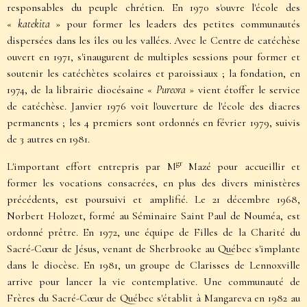
responsables du peuple chrétien. En 1970 s'ouvre l'école des
«
katekita
» pour former les leaders des petites communautés
dispersées dans les îles ou les vallées. Avec le Centre de catéchèse
ouvert en 1971, s'inaugurent de multiples sessions pour former et
soutenir les catéchètes scolaires et paroissiaux ; la fondation, en
1974, de la librairie diocésaine «
Pureora
» vient étoffer le service
de catéchèse. Janvier 1976 voit l'ouverture de l'école des diacres
permanents ; les 4 premiers sont ordonnés en février 1979, suivis
de 3 autres en 1981.
gr
L'important effort entrepris par M
Mazé pour accueillir et
former les vocations consacrées, en plus des divers ministères
précédents, est poursuivi et amplifié. Le 21 décembre 1968,
Norbert Holozet, formé au Séminaire Saint Paul de Nouméa, est
ordonné prêtre. En 1972, une équipe de Filles de la Charité du
Sacré-Cœur de Jésus, venant de Sherbrooke au Québec s'implante
dans le diocèse. En 1981, un groupe de Clarisses de Lennoxville
arrive pour lancer la vie contemplative. Une communauté de
Frères du Sacré-Cœur de Québec s'établit à Mangareva en 1982 au