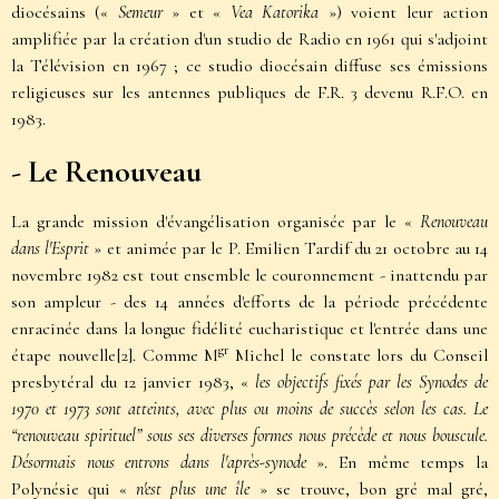
diocésains («
Semeur
» et «
Vea Katorika
») voient leur action
amplifiée par la création d'un studio de Radio en 1961 qui s'adjoint
la Télévision en 1967 ; ce studio diocésain diffuse ses émissions
religieuses sur les antennes publiques de F.R. 3 devenu R.F.O. en
1983.
- Le Renouveau
La grande mission d'évangélisation organisée par le «
Renouveau
dans l'Esprit
» et animée par le P. Emilien Tardif du 21 octobre au 14
novembre 1982 est tout ensemble le couronnement - inattendu par
son ampleur - des 14 années d'efforts de la période précédente
enracinée dans la longue fidélité eucharistique et l'entrée dans une
gr
étape nouvelle
[2]
. Comme M
Michel le constate lors du Conseil
presbytéral du 12 janvier 1983, «
les objectifs fixés par les Synodes de
1970 et 1973 sont atteints, avec plus ou moins de succès selon les cas. Le
“renouveau spirituel” sous ses diverses formes nous précède et nous bouscule.
Désormais nous entrons dans l'après-synode
». En même temps la
Polynésie qui «
n'est plus une île
» se trouve, bon gré mal gré,