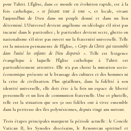
pour Tahiti. L'Église, dans ce monde en évolution rapide, est à la
fois catholique, «
se faisant tout à tous
», et locale, vivant
l'aujourd'hui de Dieu dans un peuple donné et dans un lieu
déterminé. L'Universel devient angélisme ou idéologie s'il n'est pas
incarné dans le particulier ; le particulier devient secte, ghetto ou
nationalisme s'il n'est pas ouvert sur la fraternité universelle. Telle
est la mission permanente de l'Église, «
Corps du Christ qui rassemble
dans l'unité les enfants de Dieu dispersés
». Telle est l'exigence
évangélique à laquelle l'Église catholique à Tahiti est
particulièrement attentive. Elle n'a pas choisi la mutation socio-
économique présente ni le brassage des cultures et des hommes ni
la crise de civilisation. Plus qu'ailleurs, dans la fidélité à son
identité universelle, elle doit être à la fois un espace de liberté
personnelle et un lieu de communion fraternelle. Une et plurielle,
telle est la situation que ses 50 000 fidèles ont à vivre ensemble
dans la petitesse des îles polynésiennes, depuis vingt ans surtout.
Trois étapes principales marquent la période actuelle : le Concile
Vatican II, les Synodes diocésains, le Renouveau spirituel et