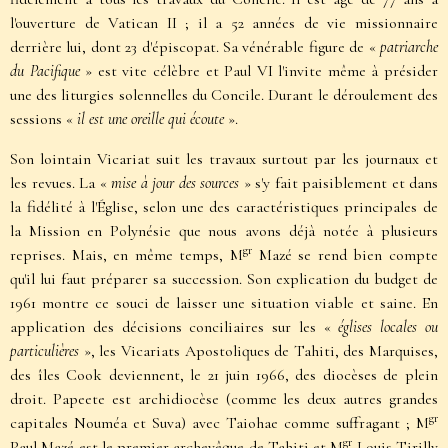
l'ouverture de Vatican II ; il a 52 années de vie missionnaire
derrière lui, dont 23 d'épiscopat. Sa vénérable figure de «
patriarche
du Pacifique
» est vite célèbre et Paul VI l'invite même à présider
une des liturgies solennelles du Concile. Durant le déroulement des
sessions «
il est une oreille qui écoute
».
Son lointain Vicariat suit les travaux surtout par les journaux et
les revues. La «
mise à jour des sources
» s'y fait paisiblement et dans
la fidélité à l'Église, selon une des caractéristiques principales de
la Mission en Polynésie que nous avons déjà notée à plusieurs
gr
reprises. Mais, en même temps, M
Mazé se rend bien compte
qu'il lui faut préparer sa succession. Son explication du budget de
1961 montre ce souci de laisser une situation viable et saine. En
application des décisions conciliaires sur les «
églises locales ou
particulières
», les Vicariats Apostoliques de Tahiti, des Marquises,
des îles Cook deviennent, le 21 juin 1966, des diocèses de plein
droit. Papeete est archidiocèse (comme les deux autres grandes
gr
capitales Nouméa et Suva) avec Taiohae comme suffragant ; M
gr
Paul Mazé est le premier archevêque de Tahiti et M
Louis Tirilly