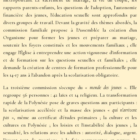
métropolitain. Le sacrement de mariage, la vie du couple, les
rapports parents-enfants, les questions de l'adoption, l'autonomie
financière des jeunes, l'éducation sexuelle sont approfondis par
divers groupes de travail. Devant la gravité des thèmes abordés, la
commission familiale propose à l'Assemblée la création d'un
Organisme pour former les jeunes et préparer au mariage,
soutenir les foyers constitués et les mouvements familiaux ; elle
engage l'Église à entreprendre une action vigoureuse d'information
et de formation sur les questions sexuelles et familiales ; elle
demande la création de centres de formation professionnelle pour
les 14-17 ans à l'abandon après la scolarisation obligatoire.
La troisième commission s'occupe du «
monde des jeunes
». Elle
regroupe 56 personnes : 42 laïcs et 14 religieux. La transformation
rapide de la Polynésie pose de graves questions aux participants :
la scolarisation accélérée et la masse des jeunes «
qui n'arrivent
pas
», même au certificat d'études primaires ; la culture et les
cultures en Polynésie ; les loisirs et l'instabilité des jeunes ; la
sexualité, les relations avec les adultes : autorité, dialogue, argent.