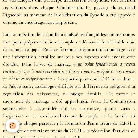
de 600 délégués ont participé à la session du Synode, soit environ
115 votants dans chaque Commission. Le passage du cardinal
Pignedoli au moment de la célébration du Synode a été apprécié
comme un encouragement important.
La Commission de la famille a analysé les fiançailles comme temps
fort pour préparer la vie du couple et découvrir le véritable sens
de l'amour conjugal. Pour ce faire une préparation au mariage avec
une information détaillée sur tous ses aspects doit encore être
étendue. Dans la vie de mariage «
un point fondamental a retenu
l'attention : que le mari considère son épouse comme son égale et non comme
sa "chose" et réciproquement
». Les participants ont réfléchi au drame
de l'alcoolisme, au dialogue difficile par différence de religion, à la
régulation des naissances, au budget familial. De même le
sacrement de mariage a été approfondi. Aussi la Commission
soumet-elle à l'assemblée qui les approuve, quatre vœux :
l'organisation de soirées-débats sur le couple et la famille au
niveau de chaque paroisse ; la formation d'animateurs de C.P.M. ;
un budget de fonctionnement du C.P.M. ; la rédaction d'articles et