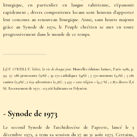
liturgique, en particulier en langue tahitienne, s'épanouit
rapidement ; divers compositeurs locaux sont heureux d'apporter
leur concours au renouveau liturgique. Ainsi, sans heurts majeurs
grâce au Synode de 1970, le Peuple chrétien se met en route
progressivement dans le monde de ce temps.
[5]
P. O'REILLY:
Tahiti, la vie de chaque jour.
Nouvelles éditions latines, Paris 1982, p.
99. 57 286 protestants (50%) ; 39 170 catholiques (34%) ; 3 570 mormons (3,2%) ; 3 282
sanitos (2,9%) ; 2 652 adventistes (2,3
%) ;
5 435 «
sans religion
» (4,7 %) ; 1.871 divers (l,6
%). Recensement de 1971 : 113 266 habitants en Polynésie.
- Synode de 1973
Le second Synode de l'archidiocèse de Papeete, lancé le 3
décembre 1972, a tenu sa session du 27 au 31 août 1973. Certains,