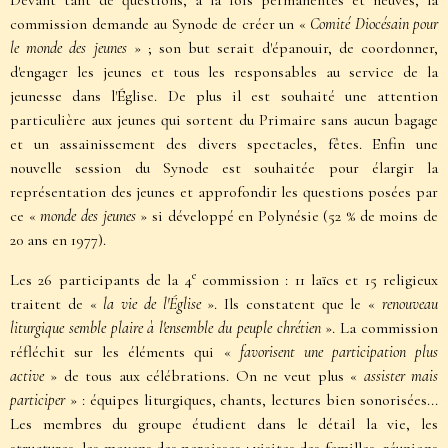
Devant tant de questions, à la fois permanentes et neuves, la
commission demande au Synode de créer un «
Comité Diocésain pour
le monde des jeunes
» ; son but serait d'épanouir, de coordonner,
d'engager les jeunes et tous les responsables au service de la
jeunesse dans l'Église. De plus il est souhaité une attention
particulière aux jeunes qui sortent du Primaire sans aucun bagage
et un assainissement des divers spectacles, fêtes. Enfin une
nouvelle session du Synode est souhaitée pour élargir la
représentation des jeunes et approfondir les questions posées par
ce «
monde des jeunes
» si développé en Polynésie (52 % de moins de
20 ans en 1977).
e
Les 26 participants de la 4
commission : 11 laïcs et 15 religieux
traitent de «
la vie de l'Église
». Ils constatent que le «
renouveau
liturgique semble plaire à l'ensemble du peuple chrétien
». La commission
réfléchit sur les éléments qui «
favorisent une participation plus
active
» de tous aux célébrations. On ne veut plus «
assister mais
participer
» : équipes liturgiques, chants, lectures bien sonorisées...
Les membres du groupe étudient dans le détail la vie, les