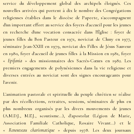
service du développement global des archipels éloignés. Ces
nouvelles arrivées qui portent à dix le nombre des Congrégations
religieuses établies dans le diocèse de Papeete, s'accompagnent
d'un important effort au service des foyers d'accueil pour les jeunes
en recherche d'une vocation consacrée dans l'Église : foyer de
jeunes filles du Bon Pasteur en 1971, noviciat de Cluny en 1977,
séminaire Jean-XXIII en 1979, noviciat des Filles de Jésus Sauveur
en 1980, foyer d'accueil de jeunes filles à la Mission en 1981, foyer
«
Epifania
» des missionnaires des Sacrés-Cœurs en 1982. Les
premiers engagements de polynésiennes dans la vie religieuse et
diverses entrées au noviciat sont des signes encourageants pour
l'avenir.
L'animation pastorale et spirituelle du peuple chrétien se réalise
par des récollections, retraites, sessions, séminaires de plus en
plus nombreux organisés par les divers mouvements de jeunes
(A.M.D.J., M.E.J., scoutisme...), d'apostolat (Légion de Marie,
Association Familiale Catholique, Rosaire Vivant...) et le
«
Renouveau charismatique
» depuis 1978. Les deux journaux