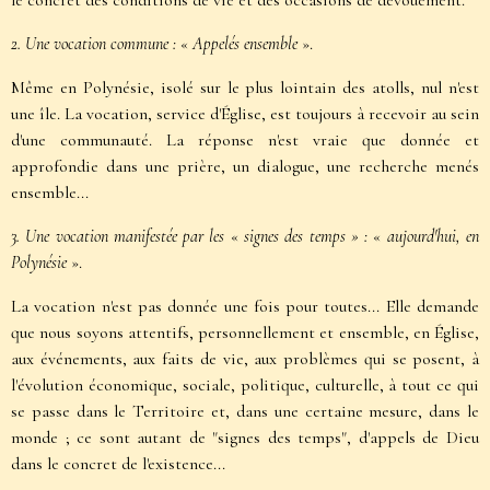
le concret des conditions de vie et des occasions de dévouement.
2. Une vocation commune :
«
Appelés ensemble
».
Même en Polynésie, isolé sur le plus lointain des atolls, nul n'est
une île. La vocation, service d'Église, est toujours à recevoir au sein
d'une communauté. La réponse n'est vraie que donnée et
approfondie dans une prière, un dialogue, une recherche menés
ensemble...
3. Une vocation manifestée par les
«
signes des temps » :
«
aujourd'hui, en
Polynésie
».
La vocation n'est pas donnée une fois pour toutes... Elle demande
que nous soyons attentifs, personnellement et ensemble, en Église,
aux événements, aux faits de vie, aux problèmes qui se posent, à
l'évolution économique, sociale, politique, culturelle, à tout ce qui
se passe dans le Territoire et, dans une certaine mesure, dans le
monde ; ce sont autant de "signes des temps", d'appels de Dieu
dans le concret de l'existence...