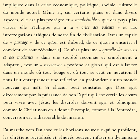
impliquée dans la crise économique, politique, sociale, culturelle
du monde actuel. Même si, sur certains plans et dans divers
aspects, elle est plus protégée et «
invulnérable
» que des pays plus
vastes, elle n'échappe pas à la «
crise des valeurs
» et aux
interrogations éthiques de notre fin de civilisation. Dans un esprit
de «
partage
» de ce qu'on est d'abord, de ce qu'on a ensuite, il
convient de tout réévaluer
[3]
. Ce n'est plus une «
querelle des anciens
et des modernes
» dans une société reconnue et simplement à
adapter ; c'est un «
renouveau
» profond et global qui est à lancer
dans un monde où tout bouge et où tout se veut en novation. Il
nous faut entreprendre une réflexion en profondeur sur un monde
nouveau qui naît. Si chacun peut constater que Dieu agit
directement par la puissance de son Esprit qui convertit les cœurs
pour vivre avec Jésus, les disciples doivent agir et témoigner
comme le Christ nous en a donné l'exemple; comme à la Pentecôte,
conversion est indissociable de mission.
En marche vers l'an 2000 et les horizons nouveaux qui se profilent,
les chrétiens revitalisés et rénovés peuvent infuser un dynamisme