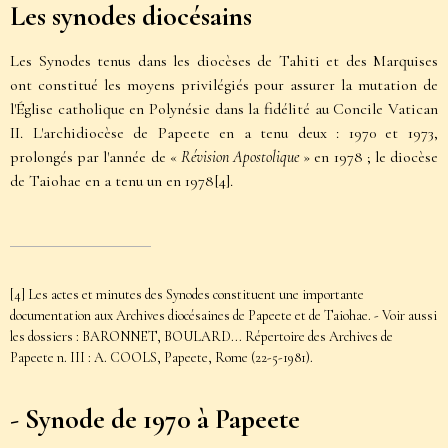
Les synodes diocésains
Les Synodes tenus dans les diocèses de Tahiti et des Marquises
ont constitué les moyens privilégiés pour assurer la mutation de
l'Église catholique en Polynésie dans la fidélité au Concile Vatican
II. L'archidiocèse de Papeete en a tenu deux : 1970 et 1973,
prolongés par l'année de «
Révision Apostolique
» en 1978 ; le diocèse
de Taiohae en a tenu un en 1978
[4]
.
[4]
Les actes et minutes des Synodes constituent une importante
documentation aux Archives diocésaines de Papeete et de Taiohae. - Voir aussi
les dossiers : BARONNET, BOULARD... Répertoire des Archives de
Papeete n. III : A. COOLS, Papeete, Rome (22-5-1981).
- Synode de 1970 à Papeete