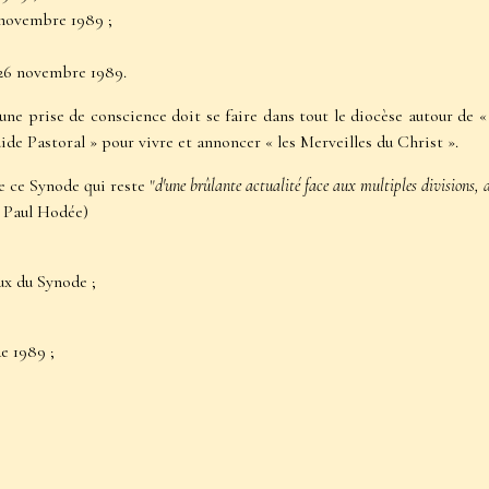
 novembre 1989 ;
 26 novembre 1989.
une prise de conscience doit se faire dans tout le diocèse autour de 
de Pastoral » pour vivre et annoncer « les Merveilles du Christ ».
e ce Synode qui reste "
d'une brûlante actualité face aux multiples divisions, 
P. Paul Hodée)
aux du Synode
;
de 1989
;