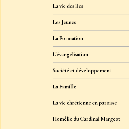
La vie des îles
Les Jeunes
La Formation
L'évangélisation
Société et développement
La Famille
La vie chrétienne en paroisse
Homélie du Cardinal Margeot