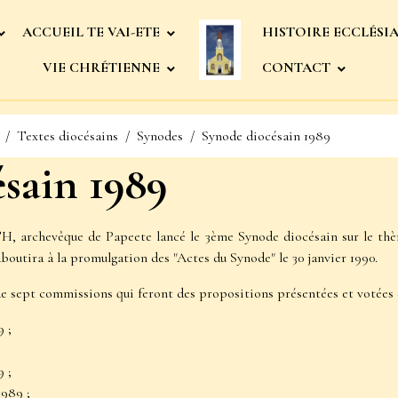
ACCUEIL TE VAI-ETE
HISTOIRE ECCLÉSI
VIE CHRÉTIENNE
CONTACT
Textes diocésains
Synodes
Synode diocésain 1989
sain 1989
archevêque de Papeete lancé le 3ème Synode diocésain sur le thèm
outira à la promulgation des "Actes du Synode" le 30 janvier 1990.
 de sept commissions qui feront des propositions présentées et votées
 ;
 ;
1989 ;