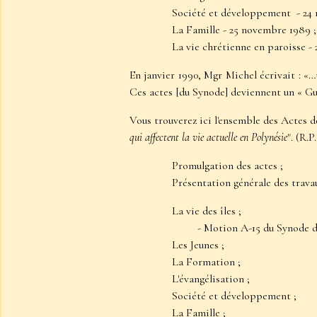
Société et développement - 24
La Famille - 25 novembre 1989 ;
La vie chrétienne en p
aroisse -
En janvier 1990, Mgr Michel écrivait : «…
Ces actes [du Synode] deviennent un « Gui
Vous trouverez ici l'ensemble des Actes d
qui affectent la vie actuelle en Polynésie
". (R.
Promulgation des actes
;
Présentation générale des trav
La vie des îles
;
-
Motion A-15 du Synode 
Les Jeunes
;
La Formation
;
L'évangélisation
;
Société et développement
;
La Famille
;