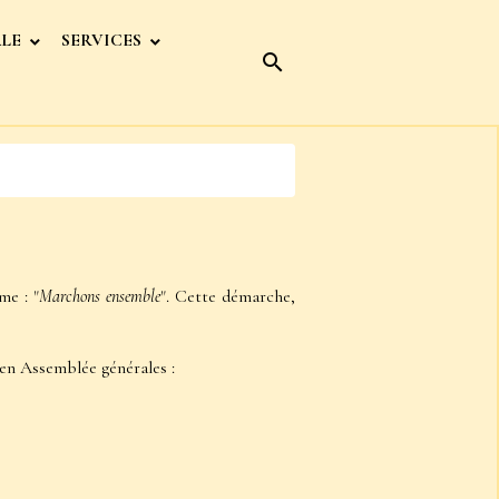
ALE
SERVICES
e : "
Marchons ensemble
". Cette démarche,
 en Assemblée générales :