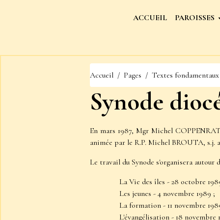
ACCUEIL
PAROISSES
Accueil
Pages
Textes fondamentaux
Synode diocé
En mars 1987, Mgr Michel COPPENRATH, 
animée par le R.P. Michel BROUTA, s.j. ab
Le travail du Synode s'organisera autour
La Vie des îles - 28
octobre 1989
Les jeunes - 4 novembre 1989 ;
La formation - 11 novembre 1989
L'évangélisation - 18 novembre 