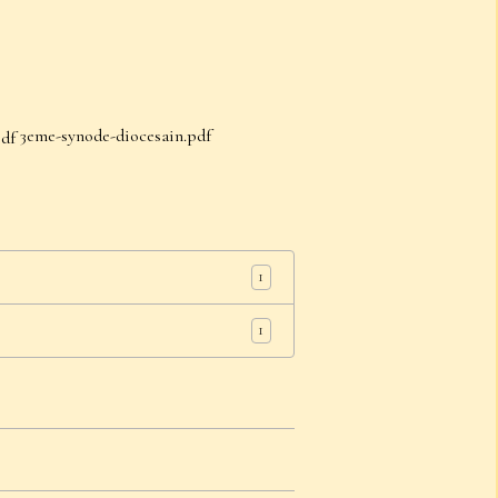
3eme-synode-diocesain.pdf
1
1