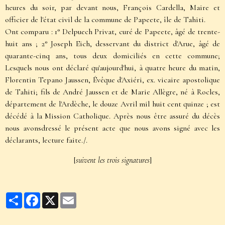
heures du soir, par devant nous, François Cardella, Maire et
officier de l'état civil de la commune de Papeete, île de Tahiti.
Ont comparu : 1° Delpuech Privat, curé de Papeete, âgé de trente-
huit ans ; 2° Joseph Eich, desservant du district d'Arue, âgé de
quarante-cinq ans, tous deux domiciliés en cette commune;
Lesquels nous ont déclaré qu'aujourd'hui, à quatre heure du matin,
Florentin Tepano Jaussen, Évêque d'Axiéri, ex. vicaire apostolique
de Tahiti; fils de André Jaussen et de Marie Allègre, né à Rocles,
département de l'Ardèche, le douze Avril mil huit cent quinze ; est
décédé à la Mission Catholique. Après nous être assuré du décès
nous avonsdressé le présent acte que nous avons signé avec les
déclarants, lecture faite./.
[
suivent les trois signatures
]
Partager
Facebook
X
Email