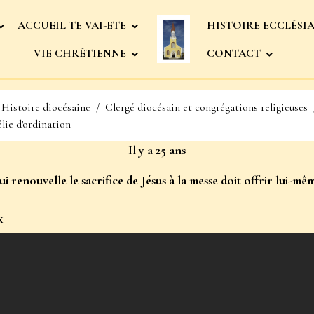
ACCUEIL TE VAI-ETE
HISTOIRE ECCLÉSI
VIE CHRÉTIENNE
CONTACT
Histoire diocésaine
Clergé diocésain et congrégations religieuses
ie d'ordination
Il y a 25 ans
ui renouvelle le sacrifice de Jésus à la messe doit offrir lui-mêm
x