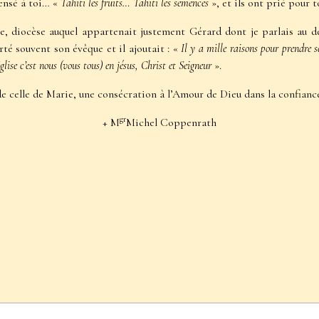
pensé à toi… «
Tahiti les fruits… Tahiti les semences
», et ils ont prié pour t
, diocèse auquel appartenait justement Gérard dont je parlais au déb
orté souvent son évêque et il ajoutait : «
Il y a mille raisons pour prendre se
’Église c’est nous (vous tous) en jésus, Christ et Seigneur
».
e celle de Marie, une consécration à l’Amour de Dieu dans la confianc
gr
+ M
Michel Coppenrath