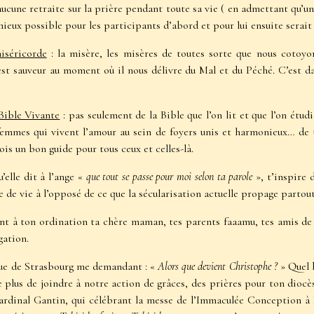
aucune retraite sur la prière pendant toute sa vie ( en admettant qu’un
mieux possible pour les participants d’abord et pour lui ensuite serait
iséricorde
: la misère, les misères de toutes sorte que nous cotoyo
st sauveur au moment où il nous délivre du Mal et du Péché. C’est da
Bible Vivante
: pas seulement de la Bible que l’on lit et que l’on étud
mmes qui vivent l’amour au sein de foyers unis et harmonieux… de 
ois un bon guide pour tous ceux et celles-là.
’elle dit à l’ange «
que tout se passe pour moi selon ta parole
», t’inspire 
de vie à l’opposé de ce que la sécularisation actuelle propage partout
ent à ton ordination ta chère maman, tes parents faaamu, tes amis de t
gation.
ue de Strasbourg me demandant : «
Alors que devient Christophe ?
» Quel 
 plus de joindre à notre action de grâces, des prières pour ton diocè
 Cardinal Gantin, qui célébrant la messe de l’Immaculée Conception à