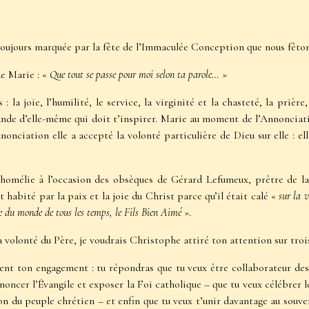
 toujours marquée par la fête de l’Immaculée Conception que nous fêton
de Marie : «
Que tout se passe pour moi selon ta parole…
»
: la joie, l’humilité, le service, la virginité et la chasteté, la priè
rande d’elle-même qui doit t’inspirer. Marie au moment de l’Annonciati
nnonciation elle a accepté la volonté particulière de Dieu sur elle : e
omélie à l’occasion des obsèques de Gérard Lefumeux, prêtre de la 
t habité par la paix et la joie du Christ parce qu’il était calé «
sur la 
e du monde de tous les temps, le Fils Bien Aimé
».
 volonté du Père, je voudrais Christophe attiré ton attention sur troi
ment ton engagement : tu répondras que tu veux être collaborateur des
nnoncer l’Évangile et exposer la Foi catholique – que tu veux célébrer l
ion du peuple chrétien – et enfin que tu veux t’unir davantage au souve