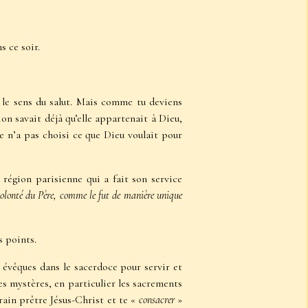
s ce soir.
re, le sens du salut. Mais comme tu deviens
on savait déjà qu’elle appartenait à Dieu,
lle n’a pas choisi ce que Dieu voulait pour
région parisienne qui a fait son service
volonté du Père, comme le fut de manière unique
s points.
 évêques dans le sacerdoce pour servir et
es mystères, en particulier les sacrements
rain prêtre Jésus-Christ et te «
consacrer
»