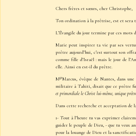
Chers frères et sœurs, cher Christophe,
Ton ordination à la prêtrise, est et sera
L’Évangile du jour termine par ces mots 
Marie peut inspirer ta vie par ses vertus 
prêtre aujourd’hui, c’est surtout son off
comme fille d’Israël : mais le jour de l’A
elle. Ainsi en est-il du prêtre.
gr
M
Marcus, évêque de Nantes, dans une h
militaire à Tahiti, disait que ce prêtre fu
et primordiale le Christ lui-même, unique prêtr
Dans cette recherche et acceptation de la
1- Tout à l’heure tu vas exprimer claire
guider le peuple de Dieu, - que tu veux a
pour la louange de Dieu et la sanctificat