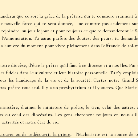
anderai que ce soit la grâce de la prêtrise qui te consacre vraiment à
ne nouvelle force qui te sera donnée, - ne compte pas seulement su
rejoindre, au jour le jour et pour toujours ce que te demanderont le Se
l’Annonciation. Tu auras parfois des doutes, des peurs, tu demand
r la lumière du moment pour vivre pleinement dans l’offrande de toi
tre diocèse, d’être le prêtre qu’il faut à ce diocèse et à nos îles. Pur
les fidèles dans leur culture et leur histoire personnelle. Tu t’y empl
 tous les handicaps de la vie et de la société. Certes notre Grand
as prêtre tout seul. Il y a un presbytérium et il y autres. Que Marie 
istère, d’aimer le ministère de prêtre, le tien, celui des autres, 
ieux ou celui des diocésains. Les gens cherchent toujours en nous s
activités et notre état de vie.
trouver ou de redécouvrir la prière
… l’Eucharistie est la source de 