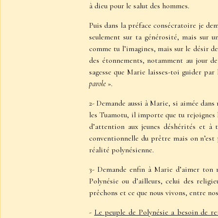
à dieu pour le salut des hommes.
Puis dans la préface consécratoire je dem
seulement sur ta générosité, mais sur u
comme tu l’imagines, mais sur le désir de 
des étonnements, notamment au jour de 
sagesse que Marie laisses-toi guider pa
parole
».
2- Demande aussi à Marie, si aimée dans no
les Tuamotu, il importe que tu rejoignes 
d’attention aux jeunes déshérités et à
conventionnelle du prêtre mais on n’est p
réalité polynésienne.
3- Demande enfin à Marie d’aimer ton min
Polynésie ou d’ailleurs, celui des relig
prêchons et ce que nous vivons, entre nos 
-
Le peuple de Polynésie a besoin de re