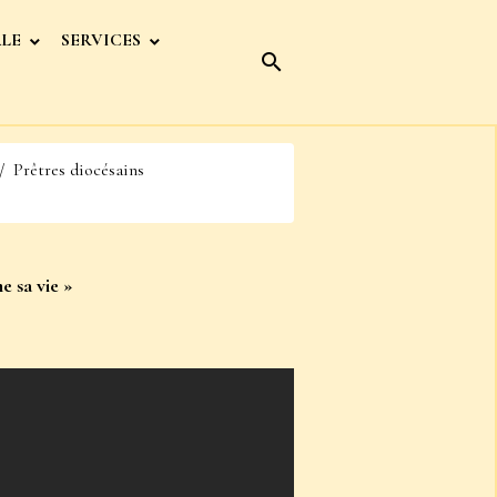
ALE
SERVICES
Prêtres diocésains
e sa vie »