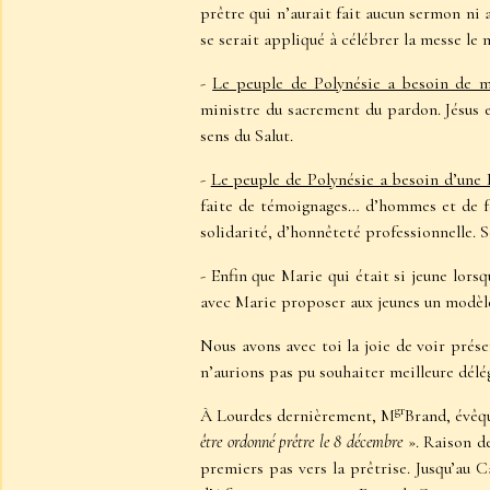
prêtre qui n’aurait fait aucun sermon ni 
se serait appliqué à célébrer la messe le 
-
Le peuple de Polynésie a besoin de m
ministre du sacrement du pardon. Jésus e
sens du Salut.
-
Le peuple de Polynésie a besoin d’une 
faite de témoignages… d’hommes et de fe
solidarité, d’honnêteté professionnelle. S
- Enfin que Marie qui était si jeune lorsqu
avec Marie proposer aux jeunes un modèle 
Nous avons avec toi la joie de voir prés
n’aurions pas pu souhaiter meilleure délé
gr
À Lourdes dernièrement, M
Brand, évêq
être ordonné prêtre le 8 décembre
». Raison de
premiers pas vers la prêtrise. Jusqu’au