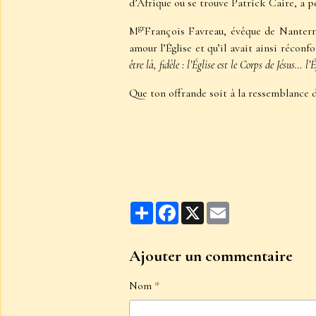
d’Afrique ou se trouve Patrick Caire, a 
gr
M
François Favreau, évêque de Nanterre
amour l’Église et qu’il avait ainsi réconf
être là, fidèle : l’Église est le Corps de Jésus… l
Que ton offrande soit à la ressemblance d
Partager
Facebook
X
Email
Ajouter un commentaire
Nom