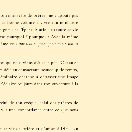
 ton ministère de prêtre : ne t’appuie pas
r ta bonne volonté à vivre ton ministère
igneur et l’Église. Marie a eu toute sa vie
eras pourquoi ? pourquoi ? Avec la même
-même ce «
que tout se passe pour moi selon ta
 toi qui nous viens d’Alsace par l’Océan et
oies déjà en consacrant beaucoup de temps,
 Séminaire cherche à dépasser une image
t’éclaire toujours dans ton ouverture à la
celui de ton évêque, celui des prêtres de
’il y a une concordance entre ce que nous
toute vie de prière et d’union à Dieu. Un