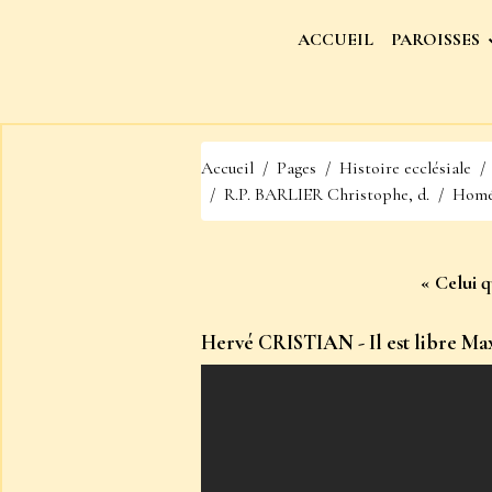
ACCUEIL
PAROISSES
Accueil
Pages
Histoire ecclésiale
R.P. BARLIER Christophe, d.
Homél
« Celui q
Hervé CRISTIAN - Il est libre Ma