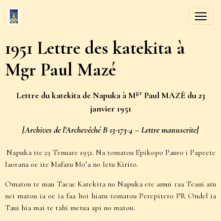
1951 Lettre des katekita à
Mgr Paul Mazé
gr
Lettre du katekita de Napuka à M
Paul MAZÉ du 23
janvier 1951
[Archives de l’Archevêché
B 13-173-4 – Lettre manuscrite
]
Napuka ite 23 Tenuare 1951. Na tomatou Epikopo Pauro i Papeete
Iaorana oe ite Mafatu Mo’a no Ietu Kirito.
Omatou te mau Taeae Katekita no Napuka ete amui raa Teani atu
nei matou ia oe ia faa hoi hiatu tomatou Perepitero PR Ondel ia
Taui hia mai te tahi metua api no matou.