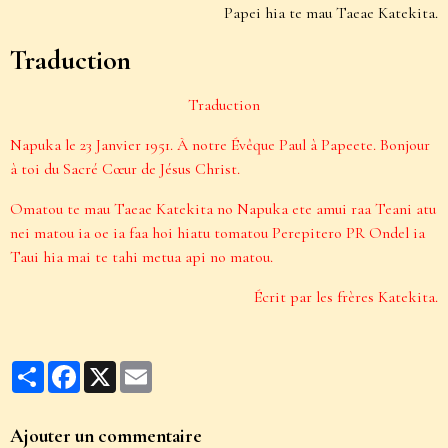
Papei hia te mau Taeae Katekita.
Traduction
Traduction
Napuka le 23 Janvier 1951. À notre Évêque Paul à Papeete. Bonjour
à toi du Sacré Cœur de Jésus Christ.
Omatou te mau Taeae Katekita no Napuka ete amui raa Teani atu
nei matou ia oe ia faa hoi hiatu tomatou Perepitero PR Ondel ia
Taui hia mai te tahi metua api no matou.
Écrit par les frères Katekita.
Partager
Facebook
X
Email
Ajouter un commentaire