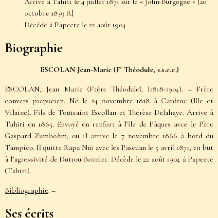
Arrivé à Tahiti le 4 juillet 1871 sur le « John-Burgogne » [20
octobre 1839 R]
Décédé à Papeete le 22 août 1904
Biographie
r
ESCOLAN Jean-Marie (F
Théodule, s.s.c.c.)
ESCOLAN, Jean Marie (Frère Théodule). (1818-1904). – Frère
convers picpucien.
Né le 24 novembre 1818 à Cardroc (Ille et
Vilaine).
Fils de Toutsaint Escollan et Thérèse Delahaye. Arrive à
Tahiti en 1865. Envoyé en renfort à l’île de Pâques avce le Père
Gaspard Zumbohm, ou il arrive le 7 novembre 1866 à bord du
Tampico. Il quitte Rapa Nui avec les Pascuan le 5 avril 1871, en but
à l’agressivité de Dutrou-Bornier.
Décède le 22 août 1904 à Papeete
(Tahiti)
.
Bibliographie
. –
Ses écrits