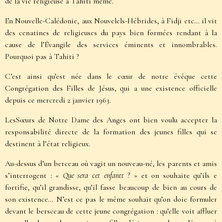
de la vie religieuse à Tahiti même.
En Nouvelle-Calédonie, aux Nouvelels-Hébrides, à Fidji etc… il vit
des cenatines de religieuses du pays bien formées rendant à la
cause de l’Évangile des services éminents et innombrables.
Pourquoi pas à Tahiti ?
C’est ainsi qu’est née dans le cœur de notre évêque cette
Congrégation des Filles de Jésus, qui a une existence officielle
depuis ce mercredi 2 janvier 1963.
LesSœurs de Notre Dame des Anges ont bien voulu accepter la
responsabilité directe de la formation des jeunes filles qui se
destinent à l’état religieux.
Au-dessus d’un berceau où vagit un nouveau-né, les parents et amis
s’interrogent : «
Que sera cet enfantt ?
» et on souhaite qu’ils e
fortifie, qu’il grandisse, qu’il fasse beaucoup de bien au cours de
son existence… N’est ce pas le même souhait qu’on doie formuler
devant le bersceau de cette jeune congrégation : qu’elle voit affluer