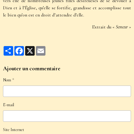
vers elle de nombreuses jeunes filles désireueses de se dévouer à
Dieu et à l’Église, qu’elle se fortifie, grandisse et accomplisse tout
le bien qu’on est en droit d’attendre d’elle.
Extrait du «
Semeur
»
Partager
Facebook
X
Email
Ajouter un commentaire
Nom
E-mail
Site Internet