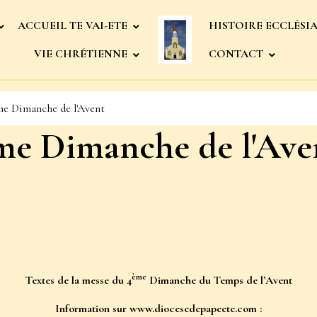
ACCUEIL TE VAI-ETE
HISTOIRE ECCLÉSI
VIE CHRÉTIENNE
CONTACT
ème Dimanche de l'Avent
ème Dimanche de l'Ave
ème
Textes de la messe
du 4
Dimanche du Temps de l’Avent
Information sur
www.diocesedepapeete.com
: