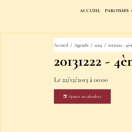
ACCUEIL
PAROISSES
Accueil
Agenda
2014
20131222 - 4
20131222 - 4
Le 22/12/2013
à 00:00
Ajouter au calendrier