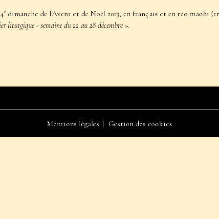
e
 4
dimanche de l'Avent et de Noël 2013, en français et en reo maohi (t
er liturgique - semaine du 22 au 28 décembre
».
Mentions légales
Gestion des cookies