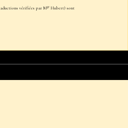
gr
raductions vérifiées par M
Hubert) sont